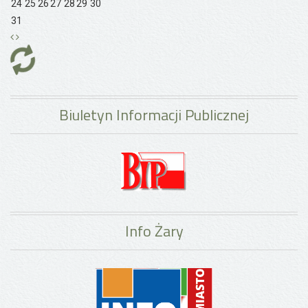
24
25
26
27
28
29
30
31
Biuletyn Informacji Publicznej
Info Żary