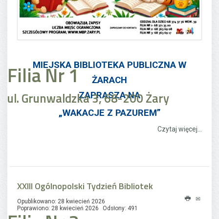
MIEJSKA BIBLIOTEKA PUBLICZNA W
Filia Nr 1
ŻARACH
ul. Grunwaldzka 3, 68-200 Żary
ZAPRASZA NA
„WAKACJE Z PAZUREM”
Czytaj więcej...
XXIII Ogólnopolski Tydzień Bibliotek
Opublikowano: 28 kwiecień 2026
Poprawiono: 28 kwiecień 2026
Odsłony: 491