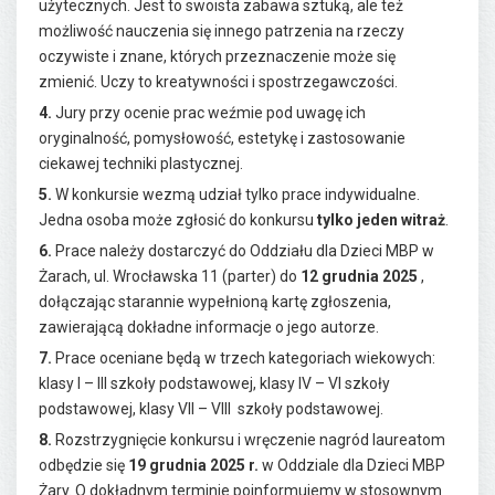
użytecznych. Jest to swoista zabawa sztuką, ale też
możliwość nauczenia się innego patrzenia na rzeczy
oczywiste i znane, których przeznaczenie może się
zmienić. Uczy to kreatywności i spostrzegawczości.
4.
Jury przy ocenie prac weźmie pod uwagę ich
oryginalność, pomysłowość, estetykę i zastosowanie
ciekawej techniki plastycznej.
5.
W konkursie wezmą udział tylko prace indywidualne.
Jedna osoba może zgłosić do konkursu
tylko jeden witraż
.
6.
Prace należy dostarczyć do Oddziału dla Dzieci MBP w
Żarach, ul. Wrocławska 11 (parter) do
12 grudnia 2025
,
dołączając starannie wypełnioną kartę zgłoszenia,
zawierającą dokładne informacje o jego autorze.
7.
Prace oceniane będą w trzech kategoriach wiekowych:
klasy I – III szkoły podstawowej, klasy IV – VI szkoły
podstawowej, klasy VII – VIII szkoły podstawowej.
8.
Rozstrzygnięcie konkursu i wręczenie nagród laureatom
odbędzie się
19 grudnia 2025 r.
w Oddziale dla Dzieci MBP
Żary. O dokładnym terminie poinformujemy w stosownym