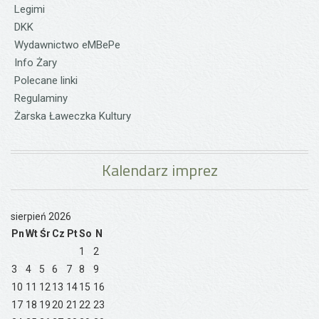
Legimi
DKK
Wydawnictwo eMBePe
Info Żary
Polecane linki
Regulaminy
Żarska Ławeczka Kultury
Kalendarz imprez
sierpień 2026
Pn
Wt
Śr
Cz
Pt
So
N
1
2
3
4
5
6
7
8
9
10
11
12
13
14
15
16
17
18
19
20
21
22
23