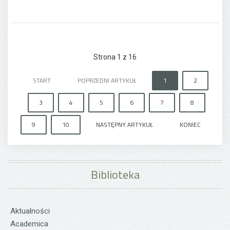
Strona 1 z 16
START
POPRZEDNI ARTYKUŁ
1
2
3
4
5
6
7
8
9
10
NASTĘPNY ARTYKUŁ
KONIEC
Biblioteka
Aktualności
Academica