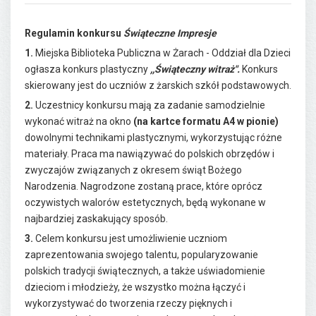
Regulamin konkursu
Świąteczne Impresje
1.
Miejska Biblioteka Publiczna w Żarach - Oddział dla Dzieci
ogłasza konkurs plastyczny
,,
Świąteczny witraż
".
Konkurs
skierowany jest do uczniów z żarskich szkół podstawowych.
2.
Uczestnicy konkursu mają za zadanie samodzielnie
wykonać witraż na okno
(na kartce formatu A4 w pionie)
dowolnymi technikami plastycznymi, wykorzystując różne
materiały. Praca ma nawiązywać do polskich obrzędów i
zwyczajów związanych z okresem świąt Bożego
Narodzenia. Nagrodzone zostaną prace, które oprócz
oczywistych walorów estetycznych, będą wykonane w
najbardziej zaskakujący sposób.
3.
Celem konkursu jest umożliwienie uczniom
zaprezentowania swojego talentu, popularyzowanie
polskich tradycji świątecznych, a także uświadomienie
dzieciom i młodzieży, że wszystko można łączyć i
wykorzystywać do tworzenia rzeczy pięknych i