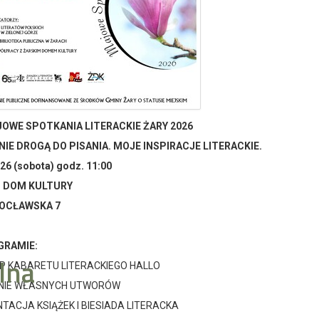
OWE SPOTKANIA LITERACKIE ŻARY 2026
IE DROGĄ DO PISANIA. MOJE INSPIRACJE LITERACKIE.
26 (sobota) godz. 11:00
I DOM KULTURY
ROCŁAWSKA 7
GRAMIE:
lna
 KABARETU LITERACKIEGO HALLO
NIE WŁASNYCH UTWORÓW
TACJA KSIĄŻEK I BIESIADA LITERACKA