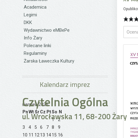
Academica
Opubliko
Legimi
DKK
Wydawnictwo eMBePe
Info Żary
Polecane linki
Regulaminy
Żarska Ławeczka Kultury
Kalendarz imprez
Czytelnia Ogólna
sierpień 2026
Pn
Wt
Śr
Cz
Pt
So
N
ul. Wrocławska 11, 68-200 Żary
1
2
3
4
5
6
7
8
9
10
11
12
13
14
15
16