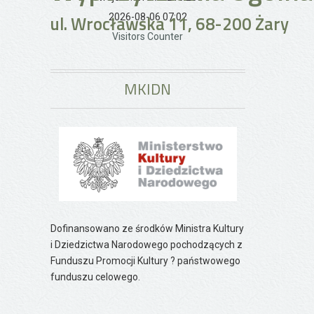
ul. Wrocławska 11, 68-200 Żary
2026-08-06 07:02
Visitors Counter
MKIDN
Dofinansowano ze środków Ministra Kultury
i Dziedzictwa Narodowego pochodzących z
Funduszu Promocji Kultury ? państwowego
funduszu celowego.