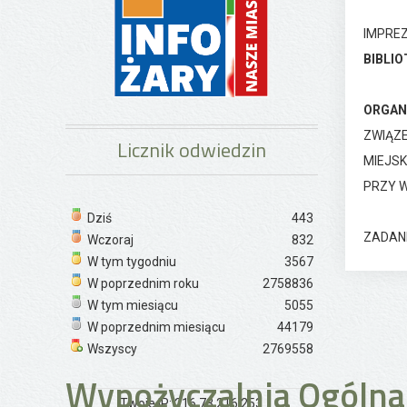
IMPREZ
BIBLIO
ORGAN
ZWIĄZE
Licznik odwiedzin
MIEJSK
PRZY 
Dziś
443
ZADANI
Wczoraj
832
W tym tygodniu
3567
W poprzednim roku
2758836
W tym miesiącu
5055
W poprzednim miesiącu
44179
Wszyscy
2769558
Wypożyczalnia Ogólna
Twoje IP: 216.73.216.253