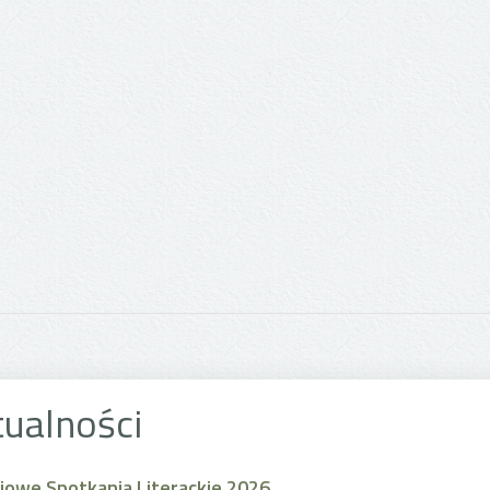
tualności
jowe Spotkania Literackie 2026