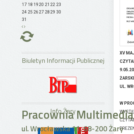
17
18
19
20
21
22
23
24
25
26
27
28
29
30
31
XV MAJ
Biuletyn Informacji Publicznej
CZYTAN
9.05.20
ŻARSK
UL. W
W PRO
Pracownia Multimedia
Info Żary
WYSTĘP
CZYTA
ul. Wrocławska 11, 68-200 Żary
PREZEN