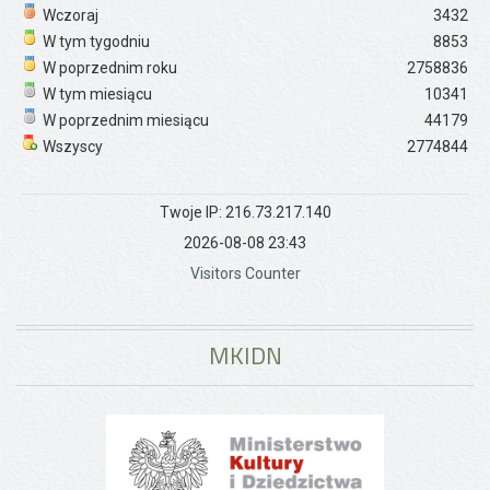
Wczoraj
3432
W tym tygodniu
8853
W poprzednim roku
2758836
W tym miesiącu
10341
W poprzednim miesiącu
44179
Wszyscy
2774844
Twoje IP: 216.73.217.140
2026-08-08 23:43
Visitors Counter
MKIDN