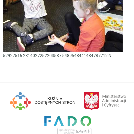
52927516 2314027252203587 5489548441484787712 N