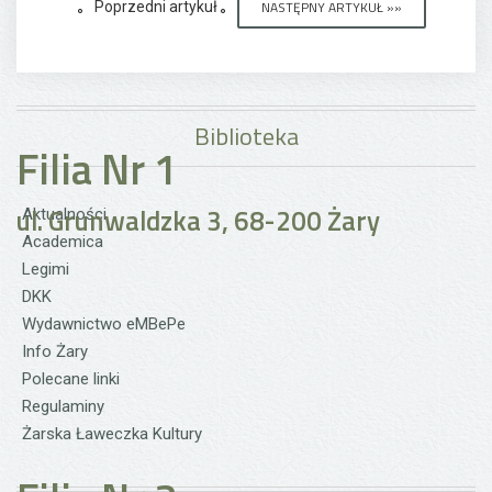
Poprzedni artykuł
NASTĘPNY ARTYKUŁ »»
Biblioteka
Filia Nr 1
ul. Grunwaldzka 3, 68-200 Żary
Aktualności
Academica
Legimi
DKK
Wydawnictwo eMBePe
Info Żary
Polecane linki
Regulaminy
Żarska Ławeczka Kultury