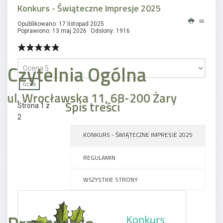
Konkurs - Świąteczne Impresje 2025
Opublikowano: 17 listopad 2025
Poprawiono: 13 maj 2026
Odsłony: 1916
Czytelnia Ogólna
ul. Wrocławska 11, 68-200 Żary
Spis treści
Strona 1 z
2
KONKURS - ŚWIĄTECZNE IMPRESJE 2025
REGULAMIN
WSZYSTKIE STRONY