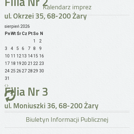
Filia Nr 2
Kalendarz imprez
ul. Okrzei 35, 68-200 Żary
sierpień 2026
Pn
Wt
Śr
Cz
Pt
So
N
1
2
3
4
5
6
7
8
9
10
11
12
13
14
15
16
17
18
19
20
21
22
23
24
25
26
27
28
29
30
31
Filia Nr 3
ul. Moniuszki 36, 68-200 Żary
Biuletyn Informacji Publicznej